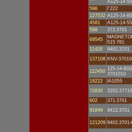
А125-14-55
Датчик массового расхода
596
Г222
Датчик скорости
Датчик температуры
127532
А125-14-80
Датчик углового
4581
А125-14-55
положения
598
372.3701
Датчик уровня топлива
Датчик фазы
MAGNETO
69545
Замок зажигания
515 781
Катушка зажигания
11420
9402.3701
Клапан
Клемма
137108
KNV-37010
Колодка
Комбинация приборов
125-14-80/
112450
Коммутатор
3701010
Компьютер
19222
IA1055
Контактор
Контроллер
72830
3202.3771
Корпус
Кронштейн
602
371.3701
Крышка АКБ
91849
9412.3701
Крышка генератора
Крышка распределителя
Крышка стартера
121209
9402.3701-
Лампа 12V
Лампа 24V