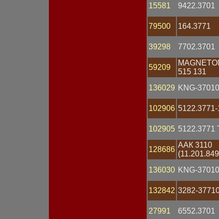
Предохранитель
15581
9422.3701
Привод
Провод АКБ
79500
164.3771
Провод высоковольтный
Проводка
Прокладка
39298
7702.3701
Разъем
Распределитель
MAGNETO
59209
зажигания
515 131
Рассеиватель
136029
KNG-37010
Реле втягивающее
Реле поворота
Реле регулятор
102906
5122.3771-
напряжения
Реле стартера
102905
5122.3771 
Реле стеклоочистителя
Реле электромагнитное
ААК 3110
128686
Ремень
(11.201.849
Ремкомплект
Ротор генератора
136030
KNG-37010
Свеча зажигания
Свеча накаливания
132842
3282-3771
Сигнал звуковой
Сопротивление
27991
6552.3701
добавочное