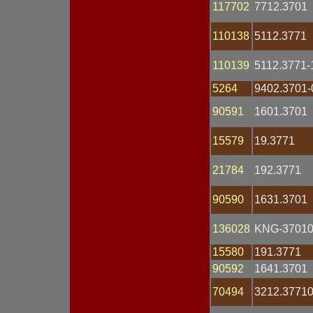
117702
7712.3701
Лампа H1
Лампа H3
110138
5112.3771
Лампа H4
Лампа H7
Лампа контрольная
110139
5112.3771-
Магнето
Манометр
5264
9402.3701-
Маяк проблесковый
90591
1601.3701
Мост диодный
Мотор омывателя
Мотор отопителя
15579
19.3771
Мотор-редуктор
Наконечник
21784
192.3771
Обмотка статора
Оптика фары
90590
1631.3701
Патрон
Переключатель
Переключатель
136028
KNG-37010
подрулевой
Планка
15580
191.3771
Пластина
90592
1641.3701
Плата
Плафон
70494
3212.3771
Повторитель поворота