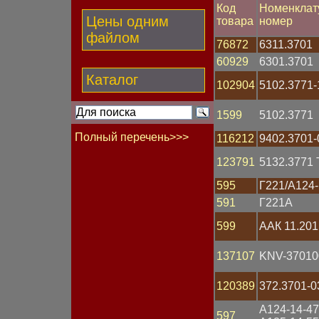
Код
Номенклат
Цены одним
товара
номер
файлом
76872
6311.3701
60929
6301.3701
Каталог
102904
5102.3771-
1599
5102.3771
Полный перечень>>>
116212
9402.3701-
123791
5132.3771 
Бегунок
Блок
595
Г221/А124-
Болт
Вал гибкий
591
Г221А
Вентилятор
599
ААК 11.201
Втулка
Выключатель
Гайка
137107
KNV-37010
Генератор
Гидрокорректор фар
120389
372.3701-0
Группа контактная
Датчик Холла
А124-14-47
597
Датчик давления