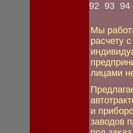
ном.знака
92
93
94
Фонарь передний
Фонарь противотуманный
Шестерня
Шкив
Мы работ
Шланг
Щетка
расчету 
Щиток
Электромагнит
индивиду
Якорь стартера
предприн
лицами н
Предлага
автотрак
и приборо
заводов п
под заказ