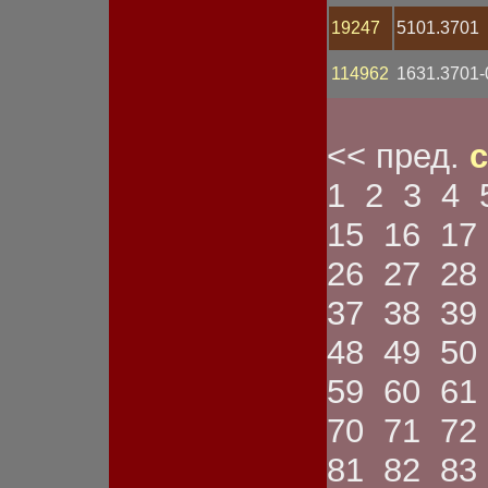
Спидометр
Стартер
19247
5101.3701
Статор
Стекло фары
114962
1631.3701-
Стоп-сигнал
Счетчик моточасов
Тахометр
Тестер
<< пред.
с
Трубка
Указатель габарита
1
2
3
4
Указатель давления
Указатель напряжения
15
16
17
Указатель поворота
Указатель температуры
26
27
28
Указатель тока
Указатель топлива
37
38
39
Устройство зарядное
Устройство пуско-
48
49
50
зарядное
Фара
59
60
61
Фара противотуманная
Фонарь габаритный
70
71
72
Фонарь заднего хода
Фонарь задний
81
82
83
Фонарь освещения