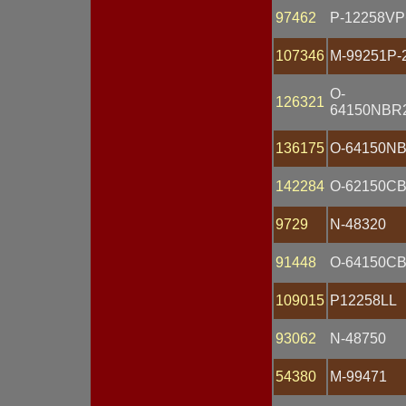
Датчик массового расхода
97462
P-12258VP
Датчик скорости
Датчик температуры
107346
M-99251P-
Датчик углового
положения
O-
Датчик уровня топлива
126321
64150NBR
Датчик фазы
Замок зажигания
Катушка зажигания
136175
O-64150N
Клапан
Клемма
142284
O-62150C
Колодка
Комбинация приборов
9729
N-48320
Коммутатор
Компьютер
Контактор
91448
O-64150C
Контроллер
Корпус
109015
P12258LL
Кронштейн
Крышка АКБ
93062
N-48750
Крышка генератора
Крышка распределителя
Крышка стартера
54380
M-99471
Лампа 12V
Лампа 24V