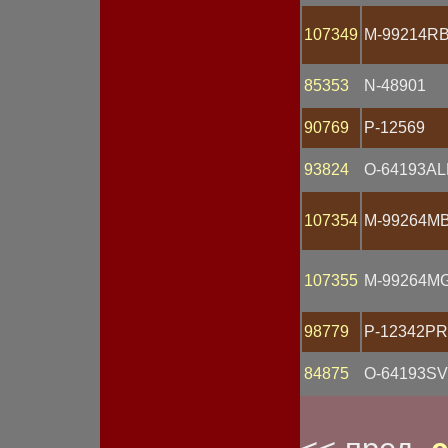
Спидометр
Стартер
107349
M-99214RB
Статор
Стекло фары
Стоп-сигнал
85353
N-48901
Счетчик моточасов
Тахометр
90769
P-12569
Тестер
Трубка
Указатель габарита
93824
O-64193AL
Указатель давления
Указатель напряжения
Указатель поворота
107354
M-99264MB
Указатель температуры
Указатель тока
Указатель топлива
107355
M-99264MG
Устройство зарядное
Устройство пуско-
зарядное
98779
P-12342PR
Фара
Фара противотуманная
84875
O-64193S
Фонарь габаритный
Фонарь заднего хода
Фонарь задний
Фонарь освещения