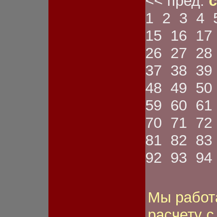
<< пред.
с
ном.знака
Фонарь передний
1
2
3
4
Фонарь противотуманный
Шестерня
15
16
17
Шкив
Шланг
26
27
28
Щетка
Щиток
37
38
39
Электромагнит
Якорь стартера
48
49
50
59
60
61
70
71
72
81
82
83
92
93
94
Мы работ
расчету 