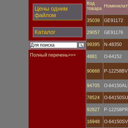
Код
Номенклат
Цены одним
товара
файлом
35039
GE91172
Каталог
29057
GE91176
99395
N-48350
Полный перечень>>>
4881
O-64152
Бегунок
Блок
90668
P-12258BV
Болт
Вал гибкий
94705
O-64150AL
Вентилятор
Втулка
Выключатель
78524
O-64150S
Гайка
Генератор
92827
P-12258PR
Гидрокорректор фар
Группа контактная
16948
O-64150S
Датчик Холла
Датчик давления