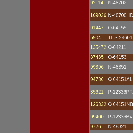
92114
N-48702
Лампа H1
Лампа H3
109026
N-48708H
Лампа H4
Лампа H7
Лампа контрольная
91447
O-64155
Магнето
Манометр
5904
TES-24601
Маяк проблесковый
135472
O-64211
Мост диодный
Мотор омывателя
87435
O-64153
Мотор отопителя
Мотор-редуктор
99396
N-48351
Наконечник
Обмотка статора
94786
O-64151AL
Оптика фары
Патрон
Переключатель
35621
P-12336PR
Переключатель
подрулевой
126332
O-64151N
Планка
Пластина
99400
P-12336BV
Плата
Плафон
9726
N-48321
Повторитель поворота