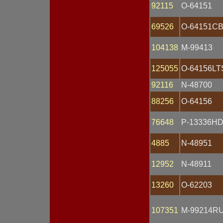
Предохранитель
92115
O-64151
Привод
Провод АКБ
69526
O-64151C
Провод высоковольтный
Проводка
Прокладка
104138
M-99413
Разъем
Распределитель
125055
O-64156LT
зажигания
Рассеиватель
92116
N-48700
Реле втягивающее
Реле поворота
88256
O-64156
Реле регулятор
напряжения
76648
P-13336H
Реле стартера
Реле стеклоочистителя
4885
N-48951
Реле электромагнитное
Ремень
Ремкомплект
12952
N-48911
Ротор генератора
Свеча зажигания
13260
O-62203
Свеча накаливания
Сигнал звуковой
Сопротивление
107351
M-99214RU
добавочное