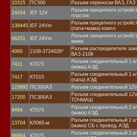
10315
ПС500
Разъем переноски ВАЗ, ГА
Разъем прицепного устройс
24434
IEF 12V
пластик
Разъем прицепного устройс
139445
IEF 24Vm
(папа+мама) компл.
Разъем прицепного устройс
66251
IEF 24Vm
мама
Разъем распределителя заж
4060
2108-3724026*
ВАЗ-2108
Разъем соединительный 1 
7411
КТ073
(мама) АЭД
Разъем соединительный 1 
7417
КТ015
(папа) АЭД
123892
ПС300АЗ
Разъем соединительный 12V
Разъем соединительный 12V
17200
ПС300АЗ
ТОЧМАШ
Разъем соединительный 2 
9494
КТ074
(мама) АЭД
Разъем соединительный 2 
13704
КЛ065-м
(мама) СБ с провод. АЭД
та
Разъем соединительный 2 
98984
КТ075