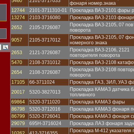
5460
2101-3717033
фонаря номер.знака
12744
2101-3711310-01
Прокладка ВАЗ-2101 фары 
13274
2103-3716080
Прокладка ВАЗ-2103 фонаря
Прокладка ВАЗ-2105, 07 пов
2652
2105-3726087
поворота
Прокладка ВАЗ-2105, 07 фо
9057
2105-3717012
номерного знака
Прокладка ВАЗ-2106, 2121
2653
2121-3726087
повторителя поворота
5470
2108-3731012
Прокладка ВАЗ-2108 катафо
Прокладка ВАЗ-2108 повтор
2654
2108-3726087
поворота
17105
66-3711024
Прокладка ГАЗ, ЗИЛ, УАЗ ф
Прокладка КАМАЗ датчика б
20017
5320-3827013
топливного
69864
5320-3711020
Прокладка КАМАЗ фары
86798
5320-3712016
Прокладка КАМАЗ фонаря п
86799
5320-3726041
Прокладка КАМАЗ фонаря с
29079
695Н-3716024
Прокладка ЛАЗ фонаря задн
Прокладка М-412 указателя 
10262
412-3716355