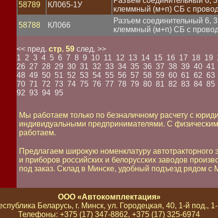
Разъем соединительный 6, 
58789
КЛ065-1У
клеммный (м+п) СБ с прово
Разъем соединительный 6, 
58788
КЛ066
клеммный (м+п) СБ с прово
<< пред.
стр. 59
след. >>
1
2
3
4
5
6
7
8
9
10
11
12
13
14
15
16
17
18
19
26
27
28
29
30
31
32
33
34
35
36
37
38
39
40
41
48
49
50
51
52
53
54
55
56
57
58
59
60
61
62
63
70
71
72
73
74
75
76
77
78
79
80
81
82
83
84
85
92
93
94
95
я
ры
Мы работаем только по безналичному расчету с юрид
индивидуальными предпринимателями. С физическим
работаем.
Предлагаем широкую номенклатуру автотракторного 
и приборов российских и белорусских заводов произв
под заказ. Склад в Минске, удобный подъезд рядом с
ая
ООО «Автокомплектация»
спублика Беларусь, г. Минск, ул. Городецкая, 40, 1-й под., 1-й
Телефоны: +375 (17) 347-8862, +375 (17) 325-6974