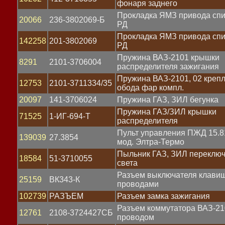
фонаря заднего
схода
Прокладка ЯМЗ привода сп
20066
236-3802069-Б
РД
Прокладка ЯМЗ привода сп
142258
201-3802069
РД
ва
Пружина ВАЗ-2101 крышки
8291
2101-3706004
распределителя зажигания
Пружина ВАЗ-2101, 02 креп
12753
2101-3711334/35
обода фар компл.
20097
141-3706024
Пружина ГАЗ, ЗИЛ бегунка
Пружина ГАЗ/ЗИЛ крышки
в
71525
1-ИГ-694-Т
распределителя
Пульт управления ПЖД 15.8
139039
27.3854
мод. Элтра-Термо
Пыльник ГАЗ, ЗИЛ переключ
18584
51-3710055
света
Разъем выключателя клавиш
25159
ВК343-К
проводами
102739
РАЗЪЕМ
Разъем замка зажигания
еля
Разъем коммутатора ВАЗ-21
12761
2108-3724427СБ
проводом