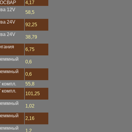
З ОСВАР
4,17
тва 12V
58,5
тва 24V
92,25
тва 24V
38,79
игания
6,75
клеммный
0,6
клеммный
0,6
 компл.
55,8
 компл.
101,25
клеммный
1,02
клеммный
2,16
клеммный
1,2