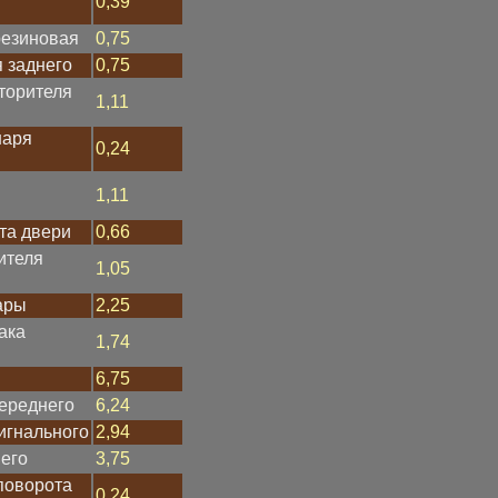
0,39
резиновая
0,75
 заднего
0,75
торителя
1,11
наря
0,24
1,11
та двери
0,66
ителя
1,05
ары
2,25
ака
1,74
6,75
ереднего
6,24
игнального
2,94
его
3,75
поворота
0,24