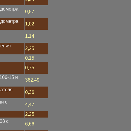
идометра
0,87
идометра
1,02
1,14
ления
2,25
0,15
0,75
106-15 и
362,49
ателя
0,36
и с
4,47
2,25
08 с
6,66