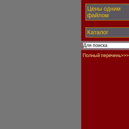
Цены одним
файлом
Каталог
Полный перечень>>>
Бегунок
Блок
Болт
Вал гибкий
Вентилятор
Втулка
Выключатель
Гайка
Генератор
Гидрокорректор фар
Группа контактная
Датчик Холла
Датчик давления