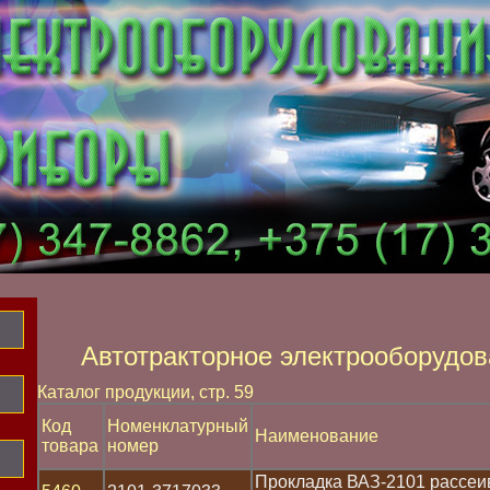
Автотракторное электрооборудов
Каталог продукции, стр. 59
Код
Номенклатурный
Наименование
товара
номер
Прокладка ВАЗ-2101 рассеи