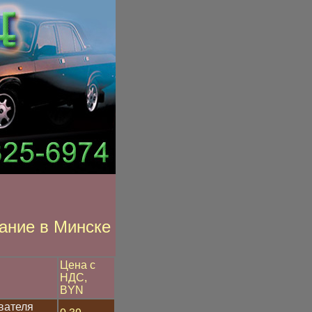
ание в Минске
Цена с
НДС,
BYN
вателя