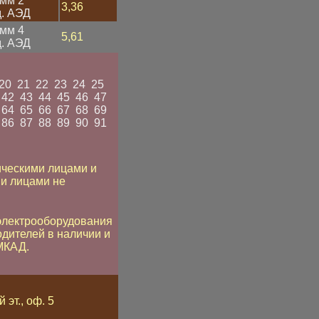
3мм 2
3,36
д. АЭД
3мм 4
5,61
д. АЭД
20
21
22
23
24
25
42
43
44
45
46
47
64
65
66
67
68
69
86
87
88
89
90
91
ическими лицами и
и лицами не
электрооборудования
одителей в наличии и
 МКАД.
 эт., оф. 5