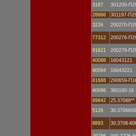
3187
301200-П2
Лампа H1
Лампа H3
28886
301197-П2
Лампа H4
Лампа H7
3226
200270-П2
Лампа контрольная
Магнето
77312
200276-П2
Манометр
Маяк проблесковый
Мост диодный
91621
200279-П2
Мотор омывателя
Мотор отопителя
40088
16043121
Мотор-редуктор
40094
16043221
Наконечник
Обмотка статора
81688
290659-П1
Оптика фары
Патрон
40096
360160-16
Переключатель
Переключатель
89842
25.37088**
подрулевой
Планка
5126
30.370660
Пластина
Плата
8893
30.3706-60
Плафон
Повторитель поворота
29786
040.3706-6