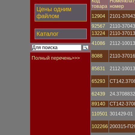
Код
Номенклат
товара
номер
Цены одним
файлом
12904
2101-3704
92567
2110-3704
Каталог
13224
2110-3701
41086
2112-1001
8088
2110-3701
Полный перечень>>>
85831
2112-1001
Бегунок
Блок
Болт
65293
СТ142.370
Вал гибкий
Вентилятор
62439
24.370883
Втулка
Выключатель
89140
СТ142-370
Гайка
Генератор
110501
301429-01
Гидрокорректор фар
Группа контактная
102266
200315-П2
Датчик Холла
Датчик давления