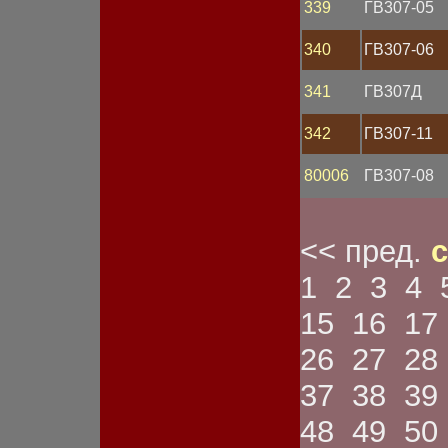
Спидометр
339
ГВ307-05
Стартер
Статор
340
ГВ307-06
Стекло фары
Стоп-сигнал
341
ГВ307Д
Счетчик моточасов
Тахометр
Тестер
342
ГВ307-11
Трубка
Указатель габарита
80006
ГВ307-08
Указатель давления
Указатель напряжения
Указатель поворота
Указатель температуры
<< пред.
с
Указатель тока
Указатель топлива
1
2
3
4
Устройство зарядное
Устройство пуско-
15
16
17
зарядное
Фара
26
27
28
Фара противотуманная
Фонарь габаритный
37
38
39
Фонарь заднего хода
Фонарь задний
48
49
50
Фонарь освещения