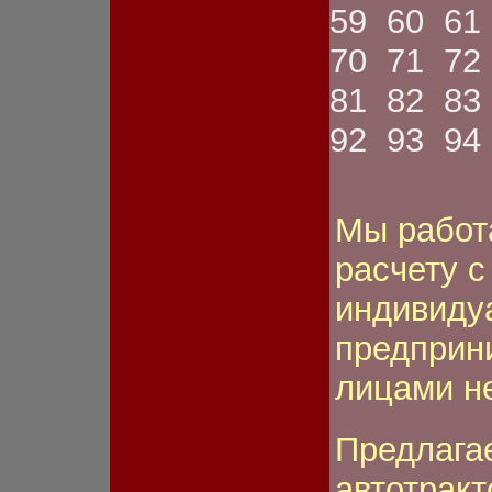
ном.знака
59
60
61
Фонарь передний
Фонарь противотуманный
70
71
72
Шестерня
Шкив
81
82
83
Шланг
Щетка
92
93
94
Щиток
Электромагнит
Якорь стартера
Мы работ
расчету 
индивиду
предприн
лицами н
Предлага
автотрак