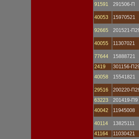
91591
291506-П
Датчик массового расхода
Датчик скорости
Датчик температуры
40053
15970521
Датчик углового
положения
92665
201521-П2
Датчик уровня топлива
Датчик фазы
40055
11307021
Замок зажигания
Катушка зажигания
Клапан
77644
15888721
Клемма
Колодка
2419
301156-П2
Комбинация приборов
40058
15541821
Коммутатор
Компьютер
Контактор
29516
200220-П2
Контроллер
Корпус
63223
201419-П9
Кронштейн
40042
11945008
Крышка АКБ
Крышка генератора
Крышка распределителя
40114
13825111
Крышка стартера
Лампа 12V
41164
11030421
Лампа 24V