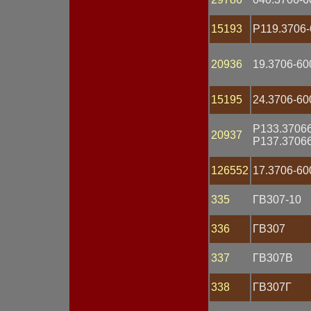
Предохранитель
Привод
Провод АКБ
15193
Р119.3706-
Провод высоковольтный
Проводка
Прокладка
20936
19.3706-60
Разъем
Распределитель
15195
24.3706-60
зажигания
Рассеиватель
Реле втягивающее
Р133.37066
20937
Реле поворота
Р137.3706
Реле регулятор
напряжения
126552
17.3706-60
Реле стартера
Реле стеклоочистителя
335
ГВ307-10
Реле электромагнитное
Ремень
Ремкомплект
336
ГВ307
Ротор генератора
Свеча зажигания
337
ГВ307В
Свеча накаливания
Сигнал звуковой
338
ГВ307Г
Сопротивление
добавочное