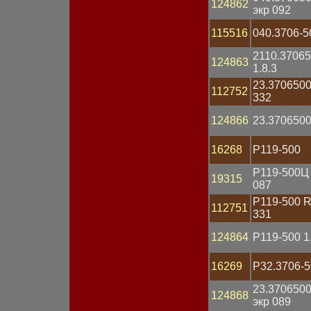
Предохранитель
124862
экр 092
Привод
Провод АКБ
115516
040.3706-5
Провод высоковольтный
Проводка
2110.3706
124863
Прокладка
1.8.3
Разъем
23.3706500
Распределитель
112752
332
зажигания
Рассеиватель
124866
23.3706500
Реле втягивающее
Реле поворота
16268
Р119-500
Реле регулятор
напряжения
Р119-500Ц 
Реле стартера
19315
087
Реле стеклоочистителя
Реле электромагнитное
Р119-500 R
112751
Ремень
331
Ремкомплект
124864
Р119-500 1
Ротор генератора
Свеча зажигания
Свеча накаливания
16269
Р32.3706-
Сигнал звуковой
Сопротивление
23.370650
124868
добавочное
экр 089