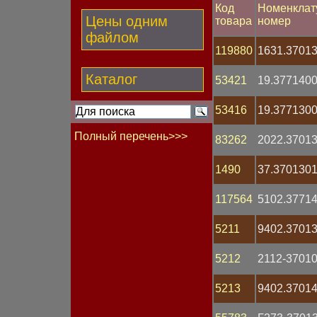
Код
Номенклат
Цены одним
товара
номер
файлом
119880
1631.37013
Каталог
53421
19.377140
53416
19.377130
Полный перечень>>>
83262
2022.37013
Бегунок
1490
37.370130
Блок
Болт
117564
5102.3771
Вал гибкий
Вентилятор
Втулка
5211
9402.3701
Выключатель
Гайка
5212
2112-37010
Генератор
Гидрокорректор фар
5213
9402.3701
Группа контактная
Датчик Холла
Датчик давления