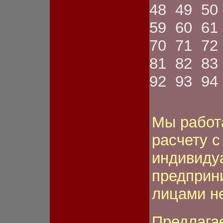
ном.знака
48
49
50
Фонарь передний
Фонарь противотуманный
59
60
61
Шестерня
Шкив
70
71
72
Шланг
Щетка
81
82
83
Щиток
Электромагнит
92
93
94
Якорь стартера
Мы работ
расчету 
индивиду
предприн
лицами н
Предлага