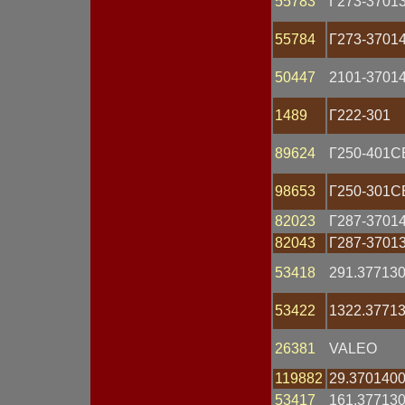
55783
Г273-3701
Датчик массового расхода
Датчик скорости
55784
Г273-3701
Датчик температуры
Датчик углового
50447
2101-3701
положения
Датчик уровня топлива
Датчик фазы
1489
Г222-301
Замок зажигания
Катушка зажигания
89624
Г250-401С
Клапан
Клемма
98653
Г250-301С
Колодка
Комбинация приборов
82023
Г287-3701
Коммутатор
Компьютер
82043
Г287-3701
Контактор
53418
291.37713
Контроллер
Корпус
Кронштейн
53422
1322.3771
Крышка АКБ
Крышка генератора
26381
VALEO
Крышка распределителя
Крышка стартера
119882
29.370140
Лампа 12V
53417
161.37713
Лампа 24V