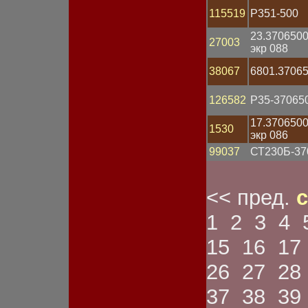
Спидометр
115519
Р351-500
Стартер
Статор
23.370650
Стекло фары
27003
экр 088
Стоп-сигнал
Счетчик моточасов
38067
6801.3706
Тахометр
Тестер
126582
Р35-37065
Трубка
Указатель габарита
17.370650
Указатель давления
1530
экр 086
Указатель напряжения
Указатель поворота
99037
СТ230Б-37
Указатель температуры
Указатель тока
Указатель топлива
<< пред.
с
Устройство зарядное
Устройство пуско-
1
2
3
4
зарядное
Фара
15
16
17
Фара противотуманная
Фонарь габаритный
26
27
28
Фонарь заднего хода
Фонарь задний
37
38
39
Фонарь освещения