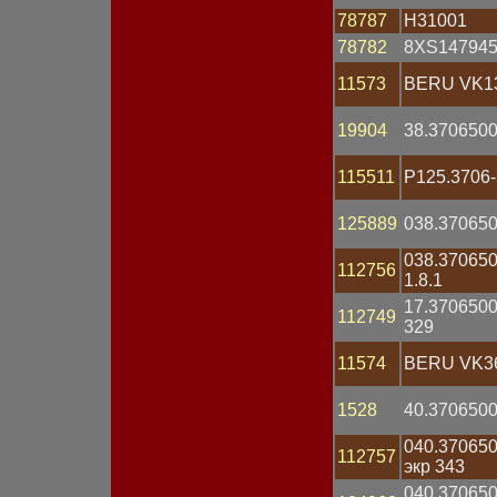
Лампа H1
78787
H31001
Лампа H3
78782
8XS147945
Лампа H4
Лампа H7
11573
BERU VK1
Лампа контрольная
Магнето
19904
38.370650
Манометр
Маяк проблесковый
115511
Р125.3706
Мост диодный
Мотор омывателя
Мотор отопителя
125889
038.37065
Мотор-редуктор
Наконечник
038.37065
112756
Обмотка статора
1.8.1
Оптика фары
17.3706500
112749
Патрон
329
Переключатель
Переключатель
11574
BERU VK3
подрулевой
Планка
1528
40.370650
Пластина
Плата
040.37065
112757
Плафон
экр 343
Повторитель поворота
040.37065