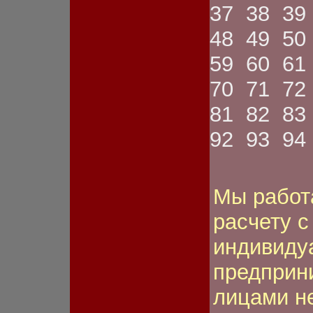
ном.знака
37
38
39
Фонарь передний
Фонарь противотуманный
48
49
50
Шестерня
Шкив
59
60
61
Шланг
Щетка
70
71
72
Щиток
Электромагнит
81
82
83
Якорь стартера
92
93
94
Мы работ
расчету 
индивиду
предприн
лицами н