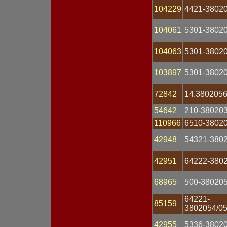
Предохранитель
104229
4421-3802
Привод
Провод АКБ
Провод высоковольтный
104061
5301-3802
Проводка
Прокладка
104063
5301-3802
Разъем
Распределитель
103897
5301-3802
зажигания
Рассеиватель
Реле втягивающее
72842
14.380205
Реле поворота
Реле регулятор
54642
210-38020
напряжения
110966
6510-3802
Реле стартера
Реле стеклоочистителя
42948
54321-380
Реле электромагнитное
Ремень
42951
64222-380
Ремкомплект
Ротор генератора
68965
500-380205
Свеча зажигания
Свеча накаливания
64221-
Сигнал звуковой
85159
3802054/05
Сопротивление
добавочное
42955
5336-3802