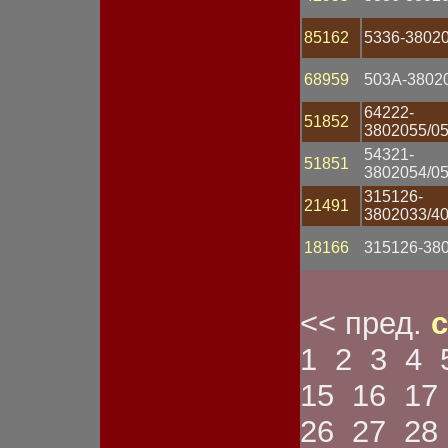
Спидометр
Стартер
85162
5336-3802
Статор
Стекло фары
Стоп-сигнал
68959
503А-38020
Счетчик моточасов
Тахометр
64222-
51852
Тестер
3802055/0
Трубка
54321-
51851
Указатель габарита
3802054/0
Указатель давления
315126-
Указатель напряжения
21491
3802033/4
Указатель поворота
Указатель температуры
18166
315126-38
Указатель тока
Указатель топлива
Устройство зарядное
Устройство пуско-
<< пред.
с
зарядное
Фара
1
2
3
4
Фара противотуманная
Фонарь габаритный
15
16
17
Фонарь заднего хода
Фонарь задний
26
27
28
Фонарь освещения