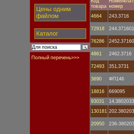
Код
Номенклат
товара
номер
Цены одним
файлом
4664
243.3716
72918
244.37160
Каталог
76286
2452.3716
4861
2462.3716
Полный перечень>>>
72493
351.3731
Бегунок
Блок
3690
ФП146
Болт
Вал гибкий
Вентилятор
18816
669095
Втулка
Выключатель
93031
14.380203
Гайка
130181
202.380203
Генератор
Гидрокорректор фар
Группа контактная
20950
236-38020
Датчик Холла
Датчик давления