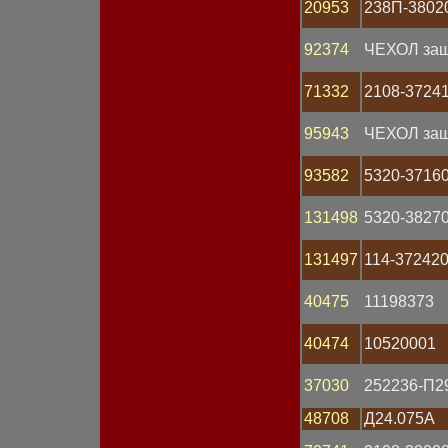
20953
238П-3802
Датчик массового расхода
Датчик скорости
92374
ЧЕХОЛ за
Датчик температуры
Датчик углового
положения
71332
2108-3724
Датчик уровня топлива
Датчик фазы
95943
ЧЕХОЛ защ
Замок зажигания
Катушка зажигания
93582
5320-3716
Клапан
Клемма
Колодка
131498
5320-3827
Комбинация приборов
Коммутатор
131497
114-37242
Компьютер
Контактор
40475
11198373
Контроллер
Корпус
Кронштейн
40474
10520001
Крышка АКБ
Крышка генератора
37030
252236-П2
Крышка распределителя
Крышка стартера
48708
Д24.075А
Лампа 12V
Лампа 24V