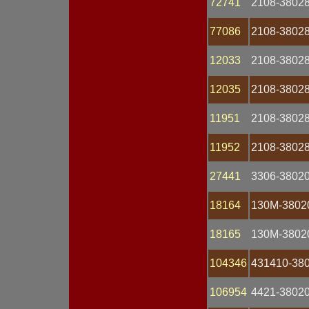
72741
2108-3802
Лампа H1
Лампа H3
77086
2108-3802
Лампа H4
Лампа H7
12033
2108-3802
Лампа контрольная
Магнето
Манометр
12035
2108-3802
Маяк проблесковый
Мост диодный
11951
2108-38028
Мотор омывателя
Мотор отопителя
11952
2108-38028
Мотор-редуктор
Наконечник
Обмотка статора
27441
3306-3802
Оптика фары
Патрон
18164
130М-3802
Переключатель
Переключатель
18165
130М-3802
подрулевой
Планка
Пластина
104346
431410-38
Плата
Плафон
106954
4421-3802
Повторитель поворота