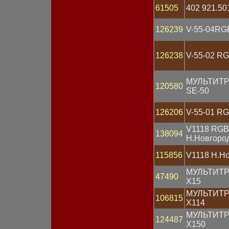
61505
402 921.50
Лампа H1
Лампа H3
Лампа H4
126239
V-55-04RG
Лампа H7
Лампа контрольная
Магнето
126238
V-55-02 R
Манометр
Маяк проблесковый
МУЛЬТИТ
Мост диодный
120580
SE-50
Мотор омывателя
Мотор отопителя
Мотор-редуктор
126206
V-55-01 R
Наконечник
Обмотка статора
V1118 RGB
138094
Оптика фары
Н.Новгоро
Патрон
115856
V1118 Н.Н
Переключатель
Переключатель
МУЛЬТИТ
подрулевой
47490
X15
Планка
Пластина
МУЛЬТИТ
106815
Плата
X114
Плафон
МУЛЬТИТ
124487
Повторитель поворота
X150