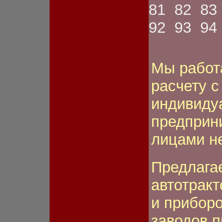
ном.знака
81
82
83
Фонарь передний
Фонарь противотуманный
92
93
94
Шестерня
Шкив
Шланг
Щетка
Мы работ
Щиток
Электромагнит
расчету 
Якорь стартера
индивиду
предприн
лицами н
Предлага
автотрак
и приборо
заводов п