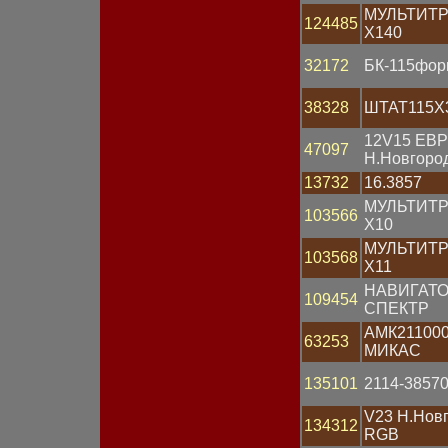
Предохранитель
МУЛЬТИТ
Привод
124485
X140
Провод АКБ
Провод высоковольтный
32172
БК-115фор
Проводка
Прокладка
38328
ШТАТ115Х
Разъем
Распределитель
12V15 ЕВ
зажигания
47097
Н.Новгоро
Рассеиватель
Реле втягивающее
13732
16.3857
Реле поворота
МУЛЬТИТ
103566
Реле регулятор
X10
напряжения
МУЛЬТИТ
Реле стартера
103568
X11
Реле стеклоочистителя
Реле электромагнитное
НАВИГАТО
109454
Ремень
СПЕКТР
Ремкомплект
АМК211000
63253
Ротор генератора
МИКАС
Свеча зажигания
Свеча накаливания
135101
2114-38570
Сигнал звуковой
Сопротивление
V23 Н.Нов
134312
добавочное
RGB