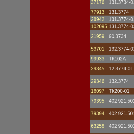
37176
131.3734-0
Датчик массового расхода
Датчик скорости
77913
131.3774
Датчик температуры
28942
131.3774-0
Датчик углового
положения
102095
131.3774-0
Датчик уровня топлива
21959
90.3734
Датчик фазы
Замок зажигания
Катушка зажигания
53701
132.3774-0
Клапан
Клемма
99933
ТК102А
Колодка
29345
12.3774-01
Комбинация приборов
Коммутатор
Компьютер
29346
132.3774
Контактор
Контроллер
16097
ТК200-01
Корпус
79395
402 921.50
Кронштейн
Крышка АКБ
Крышка генератора
79394
402 921.50
Крышка распределителя
Крышка стартера
63258
402 921.50
Лампа 12V
Лампа 24V