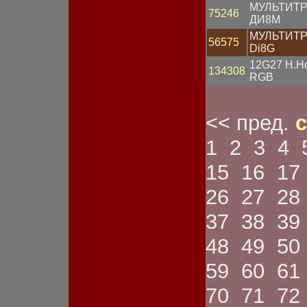
Спидометр
МУЛЬТИТ
75246
Стартер
ДИ8М
Статор
МУЛЬТИТ
Стекло фары
56575
Di8G
Стоп-сигнал
Счетчик моточасов
12G27 Н.Н
134308
Тахометр
RGB
Тестер
Трубка
Указатель габарита
<< пред.
с
Указатель давления
Указатель напряжения
1
2
3
4
Указатель поворота
Указатель температуры
15
16
17
Указатель тока
Указатель топлива
26
27
28
Устройство зарядное
Устройство пуско-
37
38
39
зарядное
Фара
48
49
50
Фара противотуманная
Фонарь габаритный
59
60
61
Фонарь заднего хода
Фонарь задний
70
71
72
Фонарь освещения