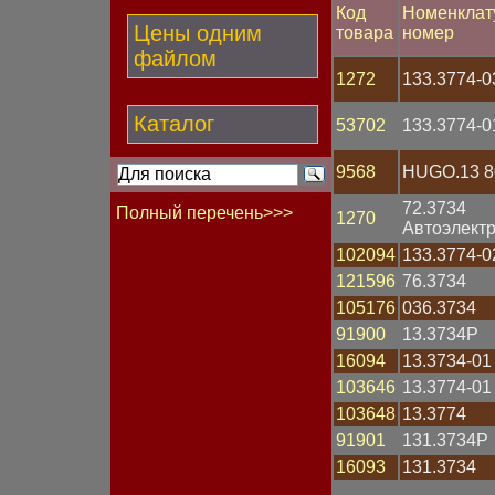
Код
Номенклат
Цены одним
товара
номер
файлом
1272
133.3774-0
Каталог
53702
133.3774-0
9568
HUGO.13 8
72.3734
Полный перечень>>>
1270
Автоэлект
Бегунок
102094
133.3774-0
Блок
121596
76.3734
Болт
105176
036.3734
Вал гибкий
Вентилятор
91900
13.3734Р
Втулка
16094
13.3734-01
Выключатель
103646
13.3774-01
Гайка
Генератор
103648
13.3774
Гидрокорректор фар
91901
131.3734Р
Группа контактная
16093
131.3734
Датчик Холла
Датчик давления